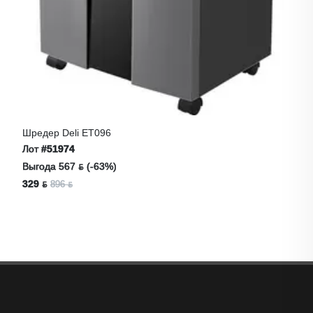
Шредер Deli ET096
Лот
#51974
Выгода 567 ƃ (-63%)
329 ƃ
896 ƃ