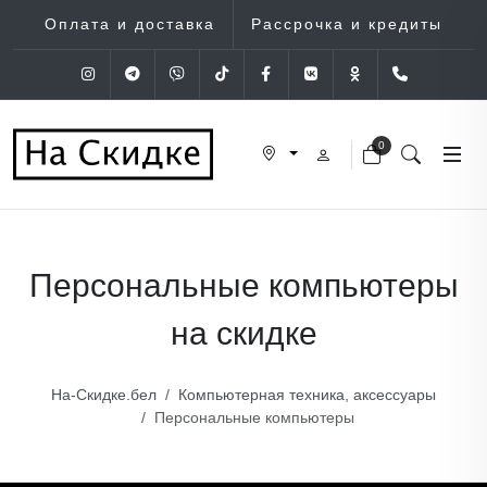
Оплата и доставка
Рассрочка и кредиты
Instagram
Telegram
Viber
Tik-Tok
Facebook
VK
OK
+375 (29
0
Персональные компьютеры
на скидке
На-Скидке.бел
Компьютерная техника, аксессуары
Персональные компьютеры