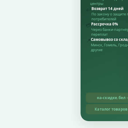
центры
Возврат 14 дней
↩️
По закону о защите 
потребителей
Рассрочка 0%
💳
Через банки-партнёр
переплат
Самовывоз со скл
📍
Минск, Гомель, Грод
другие
на-скидке.бел 
Каталог товаров