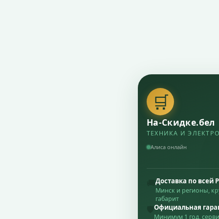
🛒
На-Скидке.бел
ТЕХНИКА И ЭЛЕКТР
Алиса онлайн
Доставка по всей 
🚚
Минск и регионы, к
габарит
Официальная гара
🛡
Минимум 1 год, серв