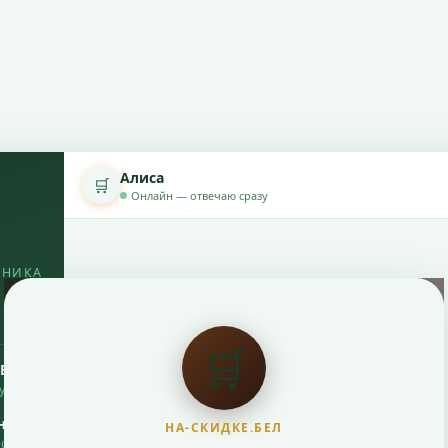
Алиса
🛒
Онлайн — отвечаю сразу
ОНИКА
🛒
РБ
рупный
нтия
НА-СКИДКЕ.БЕЛ
исные