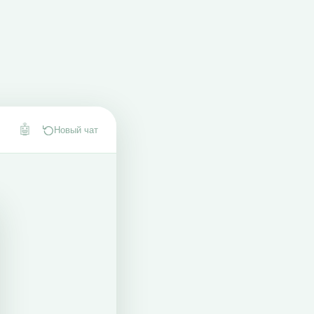
🤖
Новый чат