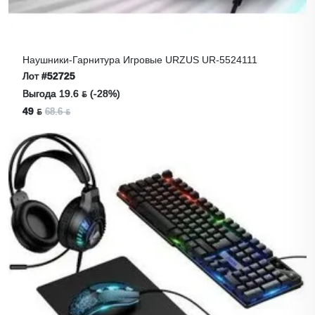
Наушники-Гарнитура Игровые URZUS UR-5524111
Лот
#52725
Выгода 19.6 ƃ (-28%)
49 ƃ
68.6 ƃ