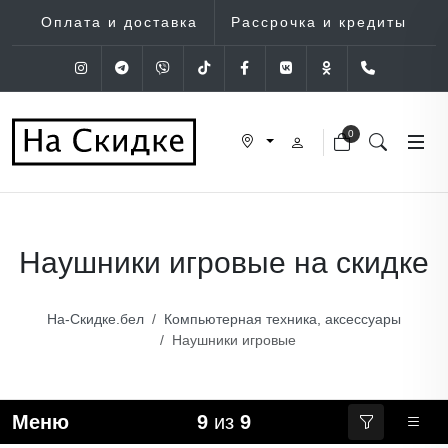
Оплата и доставка
Рассрочка и кредиты
Instagram
Telegram
Viber
Tik-Tok
Facebook
VK
OK
+375 (29
0
Наушники игровые на скидке
На-Скидке.бел
Компьютерная техника, аксессуары
Наушники игровые
Меню
9
из
9