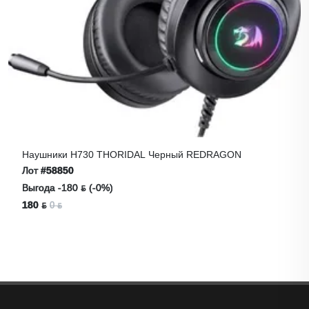
Наушники H730 THORIDAL Черный REDRAGON
Лот
#58850
Выгода -180 ƃ (-0%)
180 ƃ
0 ƃ