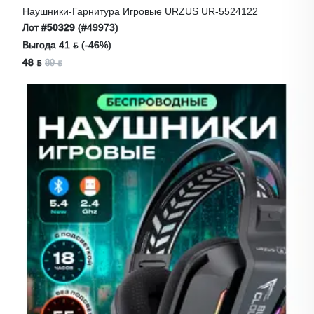
Наушники-Гарнитура Игровые URZUS UR-5524122
Лот
#50329
(#49973)
Выгода 41 ƃ (-46%)
48 ƃ
89 ƃ