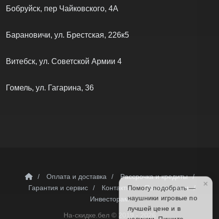
Бобруйск, пер Чайковского, 4А
Барановичи, ул. Брестская, 226к5
Витебск, ул. Советской Армии 4
Гомель, ул. Гагарина, 36
/
Оплата и доставка
/
Рассрочка и кредиты
/
×
Помогу подобрать —
Гарантия и сервис
/
Контакты
/
Поставщикам
/
наушники игровые по
Инвесторам
лучшей цене и в
На-скидке.бел ©
2019 - 2026
наличии. Пишите