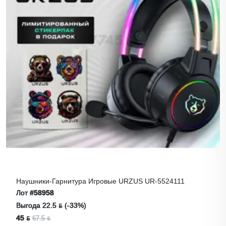
Наушники-Гарнитура Игровые URZUS UR-5524111
Лот
#58958
Выгода 22.5 ƃ (-33%)
45 ƃ
67.5 ƃ