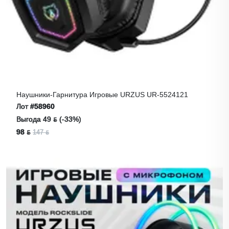
Наушники-Гарнитура Игровые URZUS UR-5524121
Лот
#58960
Выгода 49 ƃ (-33%)
98 ƃ
147 ƃ