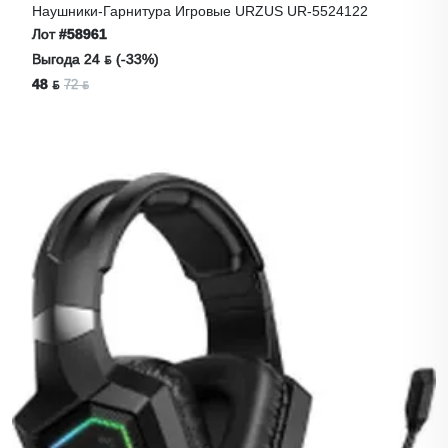
Наушники-Гарнитура Игровые URZUS UR-5524122
Лот
#58961
Выгода 24 ƃ (-33%)
48 ƃ
72 ƃ