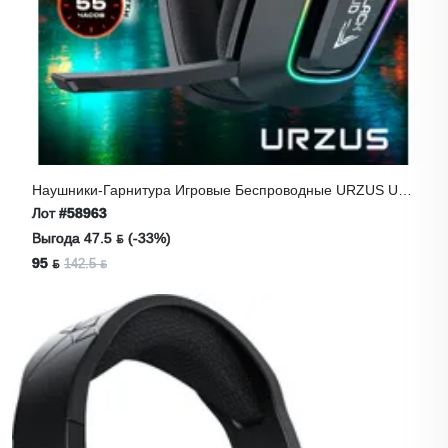
Наушники-Гарнитура Игровые Беспроводные URZUS UR-
5524123 Уцененный (18
Лот
#58963
Выгода 47.5 ƃ (-33%)
95 ƃ
142.5 ƃ