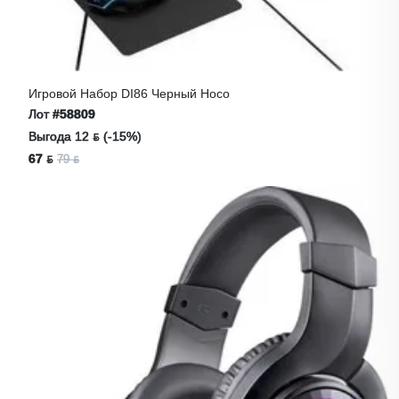
Игровой Набор DI86 Черный Hoco
Лот
#58809
Выгода 12 ƃ (-15%)
67 ƃ
79 ƃ